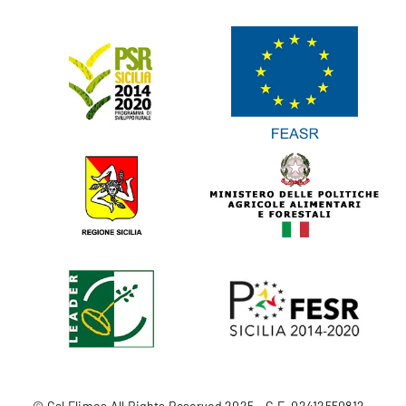
© Gal Elimos All Rights Reserved 2025 – C.F. 02412550812 –